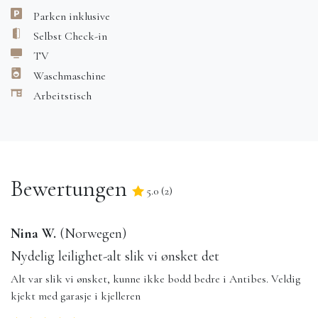
Parken inklusive
Selbst Check-in
TV
Waschmaschine
Arbeitstisch
Bewertungen
5.0
(
2
)
5.0
/5
Nina W.
(
Norwegen
)
Nydelig leilighet-alt slik vi ønsket det
Alt var slik vi ønsket, kunne ikke bodd bedre i Antibes. Veldig
kjekt med garasje i kjelleren