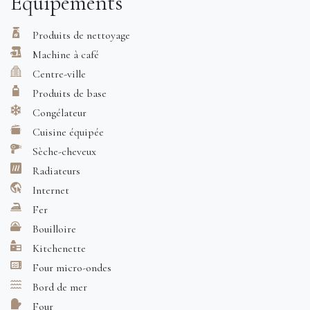
Equipements
nuisance). Plage de la Salis à quelques mètres à pied et
vieille ville directement accessible à pied
Produits de nettoyage
Cap d'Antibes, Juan les pins, Cannes, Vence, St Paul de
Machine à café
Vence
Centre-ville
Pour y accéder
Produits de base
Congélateur
Gare d’Antibes ou Aéroport Nice côté d’azur
Cuisine équipée
Autres remarques
Sèche-cheveux
Clim
Radiateurs
Boîte à clef
Internet
Service de ménage
Fer
Caution demandée
Bouilloire
Pas d'animaux
Kitchenette
Four micro-ondes
Bord de mer
Four