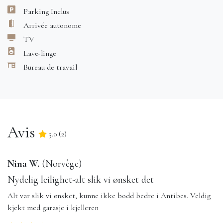
Parking Inclus
Arrivée autonome
TV
Lave-linge
Bureau de travail
Avis
5.0
(
2
)
5.0
/5
Nina W.
(
Norvège
)
Nydelig leilighet-alt slik vi ønsket det
Alt var slik vi ønsket, kunne ikke bodd bedre i Antibes. Veldig
kjekt med garasje i kjelleren